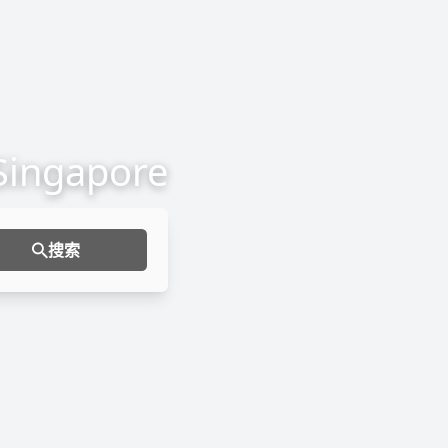
 Singapore
搜索