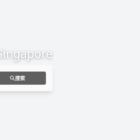
 Singapore
搜索