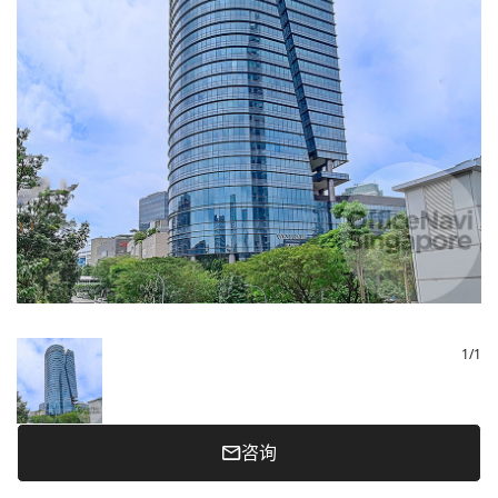
1
/
1
咨询