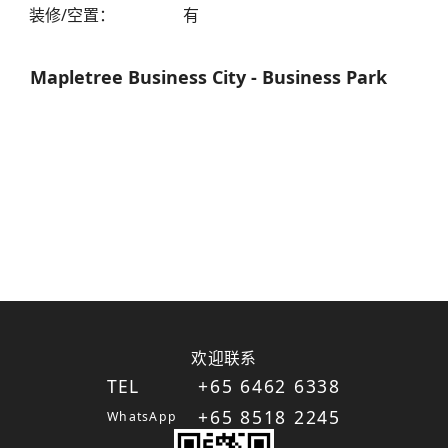
装修/空置
：
有
Mapletree Business City - Business Park
欢迎联系
TEL
+65 6462 6338
+65 8518 2245
WhatsApp