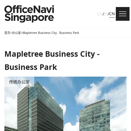
CN
EN
/
JP
/
首页
>
办公室
>
Mapletree Business City - Business Park
Mapletree Business City -
Business Park
传统办公室