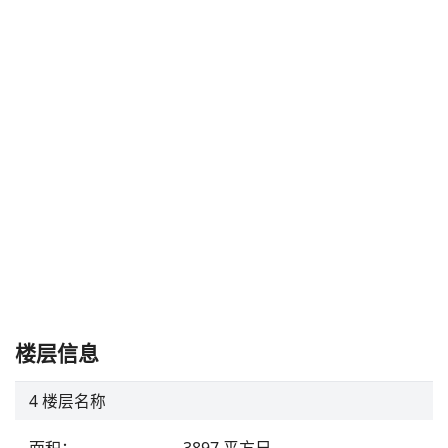
楼层信息
4
楼层名称
面积
：
3897
平方尺