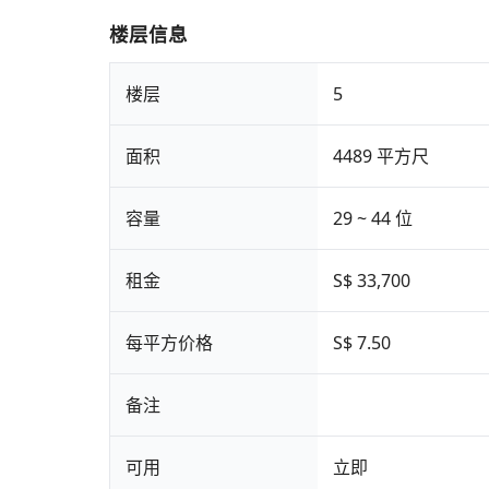
楼层信息
楼层
5
面积
4489 平方尺
容量
29 ~ 44 位
租金
S$ 33,700
每平方价格
S$ 7.50
备注
可用
立即