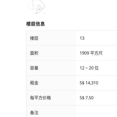
楼层信息
楼层
13
面积
1909 平方尺
容量
12 ~ 20 位
租金
S$ 14,310
每平方价格
S$ 7.50
备注