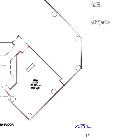
位置
：
如何到达
：
1
/
1