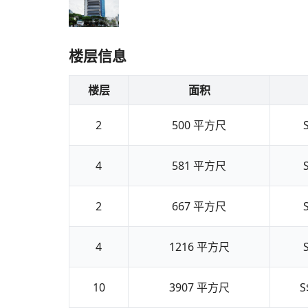
楼层信息
楼层
面积
2
500
平方尺
4
581
平方尺
2
667
平方尺
4
1216
平方尺
10
3907
平方尺
S