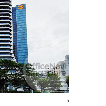
1
/
1