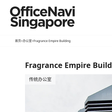
首页
>
办公室
>
Fragrance Empire Building
Fragrance Empire Buil
传统办公室