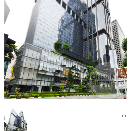
1
/
1