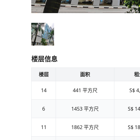
楼层信息
楼层
面积
租
14
441
平方尺
S$ 4
6
1453
平方尺
S$ 1
11
1862
平方尺
S$ 1