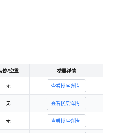
装修/空置
楼层详情
无
查看楼层详情
无
查看楼层详情
无
查看楼层详情