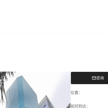
咨询
位置
：
如何到达
：