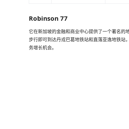
Robinson 77
它在新加坡的金融和商业中心提供了一个著名的地址。 它
步行即可到达丹戎巴葛地铁站和直落亚逸地铁站
务增长机会。