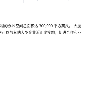
的办公空间总面积达 300,000 平方英尺。 大厦
户可以与其他大型企业近距离接触，促进合作和业