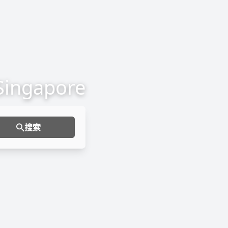
 Singapore
搜索