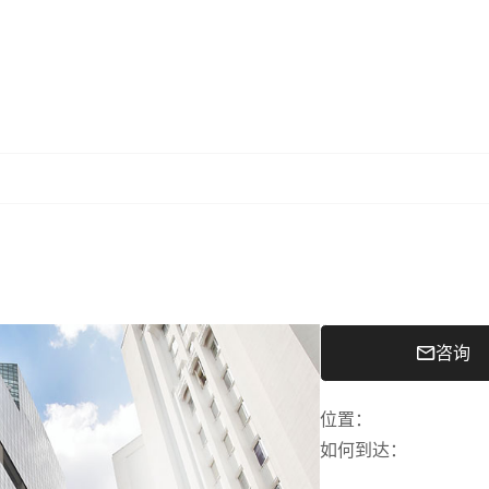
咨询
位置
：
如何到达
：