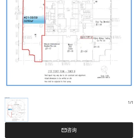
1
/
1
咨询