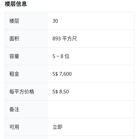
楼层信息
楼层
30
面积
893 平方尺
容量
5 ~ 8 位
租金
S$ 7,600
每平方价格
S$ 8.50
备注
可用
立即