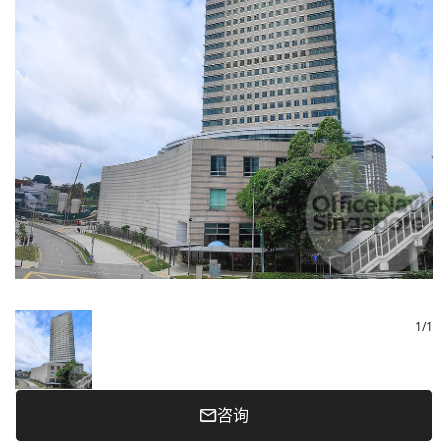
1
/
1
咨询