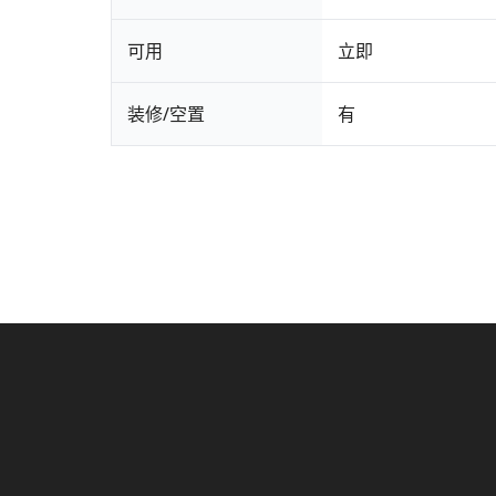
可用
立即
装修/空置
有