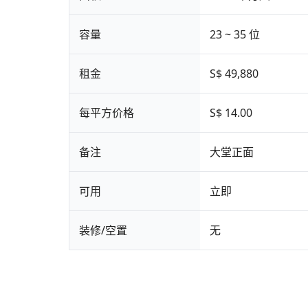
容量
23 ~ 35 位
租金
S$ 49,880
每平方价格
S$ 14.00
备注
大堂正面
可用
立即
装修/空置
无