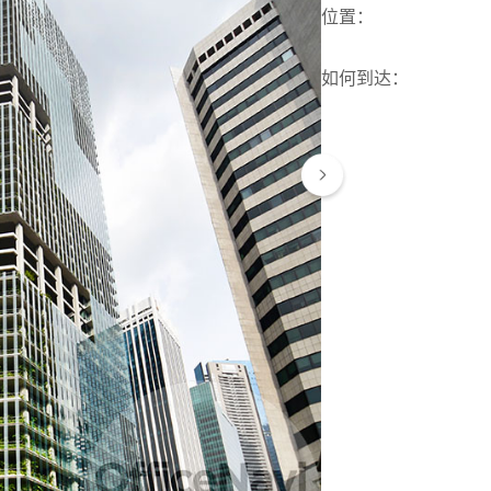
位置
：
如何到达
：