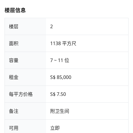
楼层信息
楼层
2
面积
1138 平方尺
容量
7 ~ 11 位
租金
S$ 85,000
每平方价格
S$ 7.50
备注
附卫生间
可用
立即