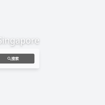
 Singapore
搜索