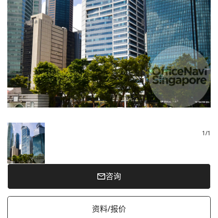
1
/
1
咨询
资料/报价