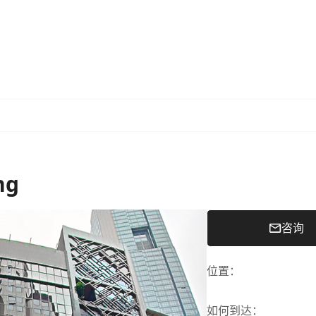
ng
咨询
位置
：
如何到达
：