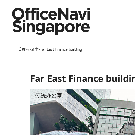
首页
>
办公室
>
Far East Finance building
Far East Finance buildi
传统办公室