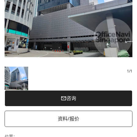
1
/
1
咨询
资料/报价
位置
：