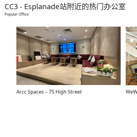
CC3 - Esplanade
站附近的热门办公室
Popular Office
Arcc Spaces – 75 High Street
WeWo