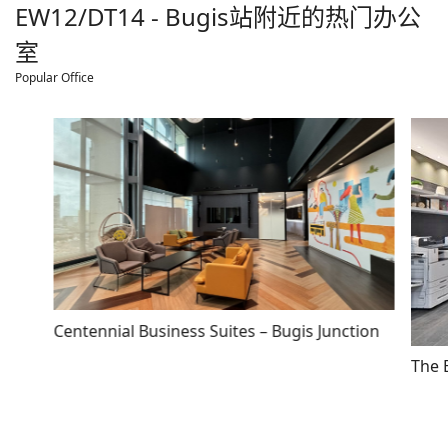
EW12/DT14 - Bugis
站附近的热门办公
室
Popular Office
Centennial Business Suites – Bugis Junction
The 