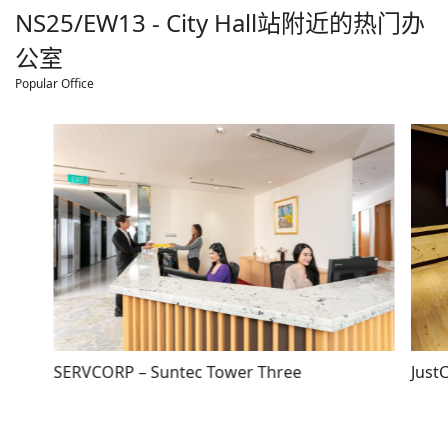
NS25/EW13 - City Hall
站附近的热门办
公室
Popular Office
SERVCORP – Suntec Tower Three
Just