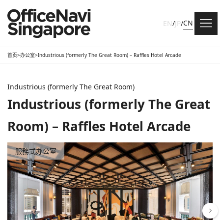
CN
EN
/
JP
/
首页
>
办公室
>
Industrious (formerly The Great Room) – Raffles Hotel Arcade
Industrious (formerly The Great Room)
Industrious (formerly The Great
Room) – Raffles Hotel Arcade
服務式办公室