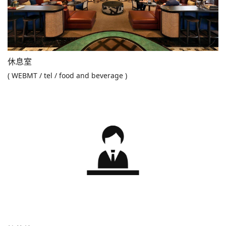
休息室
( WEBMT / tel / food and beverage )