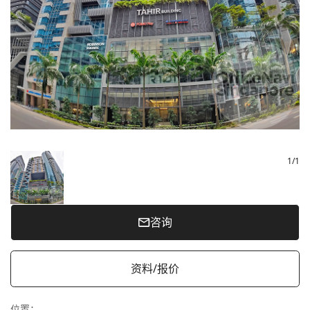
1
/
1
咨询
资料/报价
位置
：