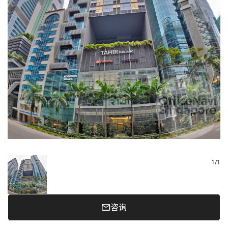
1
/
1
咨询