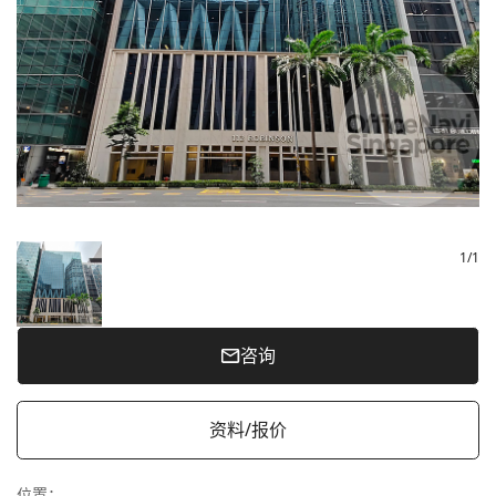
1
/
1
咨询
资料/报价
位置
：