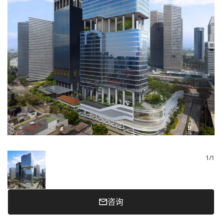
1
/
1
咨询