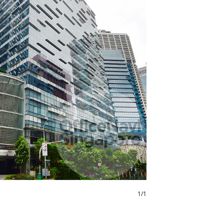
1
/
1