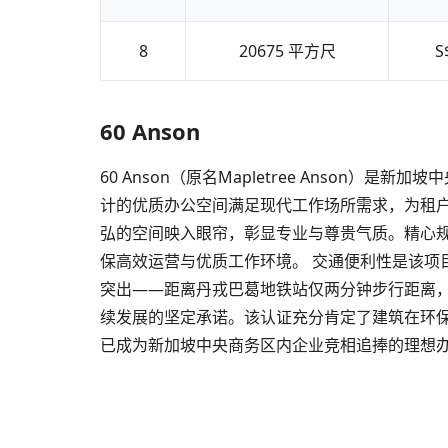
8
20675
平方尺
S
60 Anson
60 Anson（原名Mapletree Ans
计的优质办公空间满足现代工作场所需求，为租
弘的空间映入眼帘，彰显专业与尊贵气质。精心规
保高效运营与优质工作环境。 交通便利性是该
突出——距离丹戎巴葛地铁站仅两分钟步行距离，
续发展的坚定承诺。该认证充分肯定了建筑在环保
已成为新加坡中央商务区内企业竞相追捧的理想