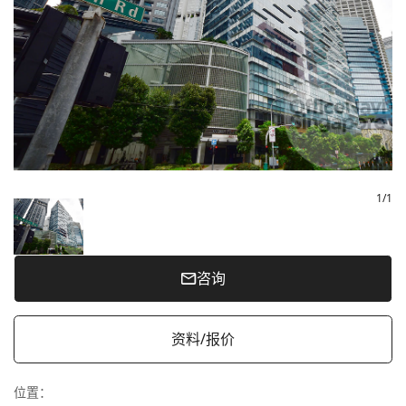
1
/
1
咨询
资料/报价
位置
：