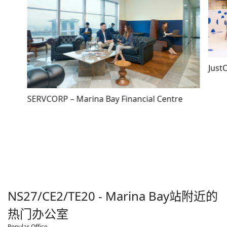
Just
SERVCORP – Marina Bay Financial Centre
NS27/CE2/TE20 - Marina Bay
站附近的
热门办公室
Popular Office