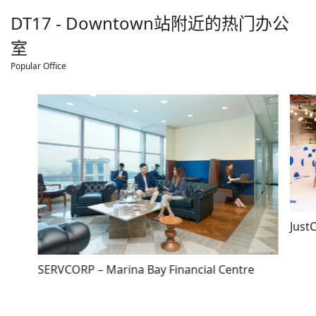
DT17 - Downtown
站附近的热门办公
室
Popular Office
Just
SERVCORP – Marina Bay Financial Centre