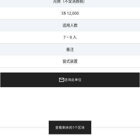
月费（不含消费税）
S$ 12,000
适用人数
7 ~ 9 人
备注
窗式装置
咨询此单位
查看剩余的1个区块