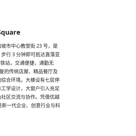
Square
e 位于新加坡市中心教堂街 23 号，是
步行 3 分钟即可抵达直落亚
ace）地铁站，交通便捷，通勤无
修复的传统店屋、精品餐厅及
的综合环境。大楼设有七层停
体工学设计，大窗户引入充足
励社区交流与协作。凭借优越
re 是新一代企业、创意行业与科