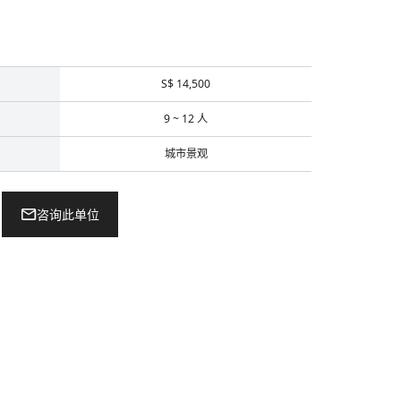
S$ 14,500
9 ~ 12 人
城市景观
咨询此单位