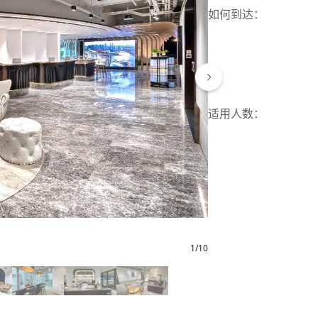
如何到达
：
适用人数：
1
/
10