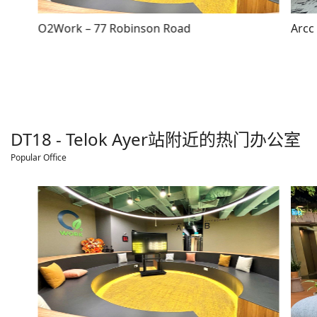
O2Work – 77 Robinson Road
Arcc
DT18 - Telok Ayer
站附近的热门办公室
Popular Office