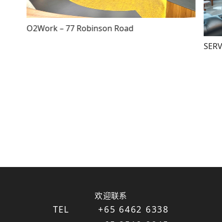
O2Work – 77 Robinson Road
SERV
欢迎联系
TEL
+65 6462 6338