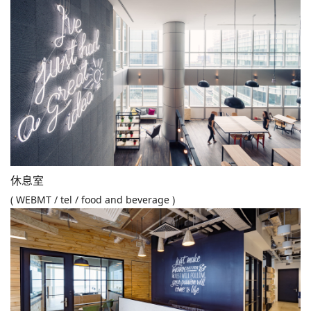
休息室
( WEBMT / tel / food and beverage )