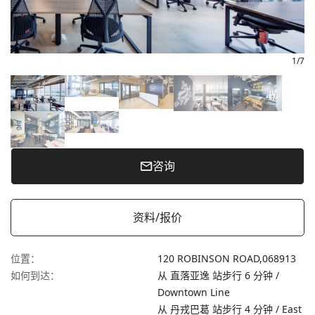
1
/
7
咨询
资料/报价
位置
：
120 ROBINSON ROAD,
068913
如何到达
：
从 直落亚逸 站步行 6 分钟 /
Downtown Line
从 丹戎巴葛 站步行 4 分钟 / East