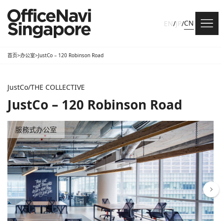
CN
EN
/
JP
/
首页
>
办公室
>
JustCo – 120 Robinson Road
JustCo/THE COLLECTIVE
JustCo – 120 Robinson Road
服務式办公室