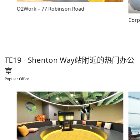
O2Work – 77 Robinson Road
Corp
TE19 - Shenton Way
站附近的热门办公
室
Popular Office