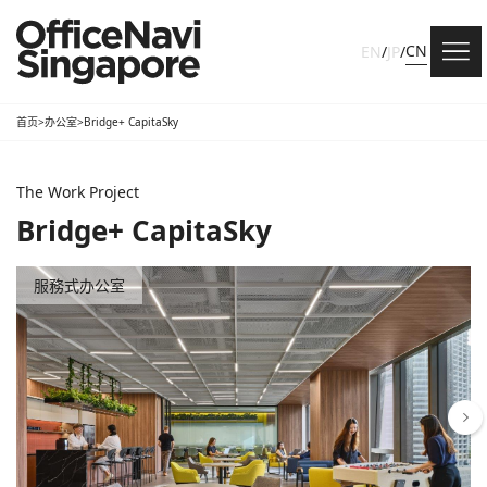
CN
EN
/
JP
/
首页
>
办公室
>
Bridge+ CapitaSky
The Work Project
Bridge+ CapitaSky
服務式办公室