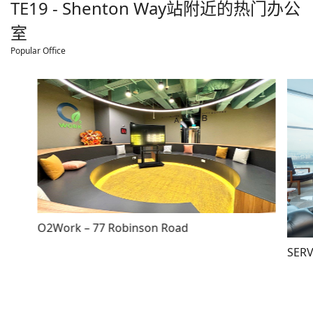
TE19 - Shenton Way
站附近的热门办公
室
Popular Office
O2Work – 77 Robinson Road
SERV