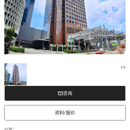
1
/
1
咨询
资料/报价
位置
：